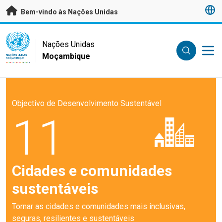
Saltar para conteúdo principal
Bem-vindo às Nações Unidas
UN Logo
Nações Unidas
Moçambique
NAÇÕES UNIDAS
MOÇAMBIQUE
Objectivo de Desenvolvimento Sustentável
11
Cidades e comunidades
sustentáveis
Tornar as cidades e comunidades mais inclusivas,
seguras, resilientes e sustentáveis