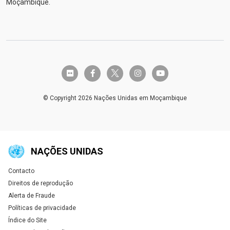
Moçambique.
twitter-x
flickr
facebook-f
instagram
youtube
© Copyright 2026 Nações Unidas em Moçambique
NAÇÕES UNIDAS
Contacto
Global U.N. menu
Direitos de reprodução
Alerta de Fraude
Políticas de privacidade
Índice do Site