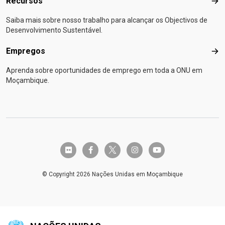
Recursos
Rec
Saiba mais sobre nosso trabalho para alcançar os Objectivos de
Desenvolvimento Sustentável.
Empregos
Emp
Aprenda sobre oportunidades de emprego em toda a ONU em
Moçambique.
twitter-x
flickr
facebook-f
instagram
youtube
© Copyright 2026 Nações Unidas em Moçambique