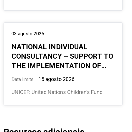
03 agosto 2026
NATIONAL INDIVIDUAL
CONSULTANCY – SUPPORT TO
THE IMPLEMENTATION OF
THE US GRANT ACTIVITIES 7
15 agosto 2026
Data limite
MONTHS, OFFICE-
UNICEF: United Nations Children’s Fund
BASED+TRAVEL WASH,
MAPUTO, MOZAMBIQUE #
594858
Recursos adicionais