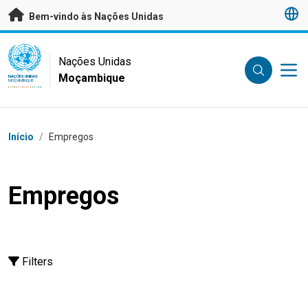
Saltar para conteúdo principal
Bem-vindo às Nações Unidas
UN Logo
Nações Unidas
Moçambique
NAÇÕES UNIDAS
MOÇAMBIQUE
Breadcrumb
Início
/
Empregos
Empregos
Filters