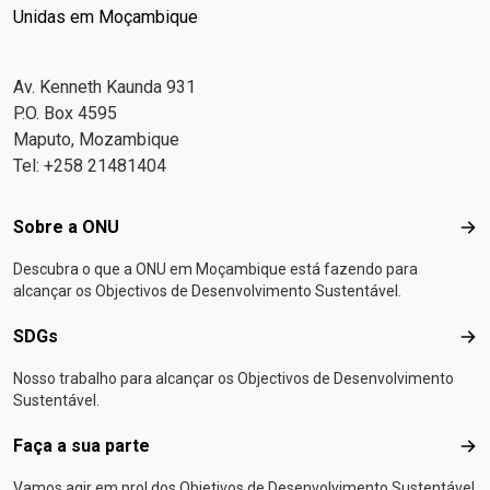
Unidas em Moçambique
Av. Kenneth Kaunda 931
P.O. Box 4595
Maputo, Mozambique
Tel: +258 21481404
Footer menu
Sobre a ONU
Sob
Descubra o que a ONU em Moçambique está fazendo para
alcançar os Objectivos de Desenvolvimento Sustentável.
SDGs
SD
Nosso trabalho para alcançar os Objectivos de Desenvolvimento
Sustentável.
Faça a sua parte
Faça
Vamos agir em prol dos Objetivos de Desenvolvimento Sustentável