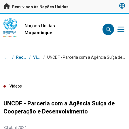
Saltar para conteúdo principal
Bem-vindo às Nações Unidas
UN Logo
Nações Unidas
Moçambique
NAÇÕES UNIDAS
MOÇAMBIQUE
Breadcrumb
Início
/
Recursos
/
Vídeos
/
UNCDF - Parceria com a Agência Suíça de Cooperação e Desenvolvimento
Vídeos
UNCDF - Parceria com a Agência Suíça de
Cooperação e Desenvolvimento
30 abril 2024