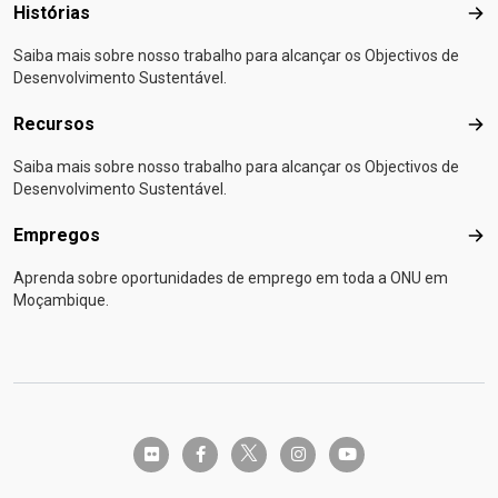
Histórias
Hist
Saiba mais sobre nosso trabalho para alcançar os Objectivos de
Desenvolvimento Sustentável.
Recursos
Rec
Saiba mais sobre nosso trabalho para alcançar os Objectivos de
Desenvolvimento Sustentável.
Empregos
Emp
Aprenda sobre oportunidades de emprego em toda a ONU em
Moçambique.
twitter-x
flickr
facebook-f
instagram
youtube