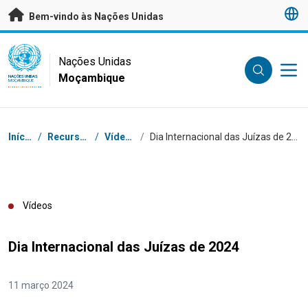
Saltar para conteúdo principal
Bem-vindo às Nações Unidas
UN Logo
Nações Unidas
Moçambique
NAÇÕES UNIDAS
MOÇAMBIQUE
Breadcrumb
Início
/
Recursos
/
Vídeos
/
Dia Internacional das Juízas de 2024
Vídeos
Dia Internacional das Juízas de 2024
11 março 2024