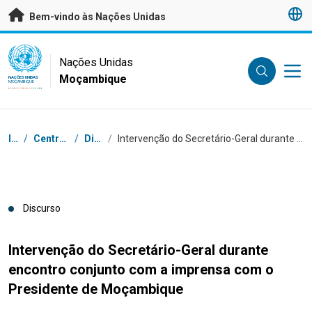
Saltar para conteúdo principal
Bem-vindo às Nações Unidas
UN Logo
Nações Unidas
Moçambique
NAÇÕES UNIDAS
MOÇAMBIQUE
Breadcrumb
Início
/
Centro de Imprensa
/
Discursos
/
Intervenção do Secretário-Geral durante encontro conjunto com a imprensa com o Presidente de Moçambique
Discurso
Intervenção do Secretário-Geral durante
encontro conjunto com a imprensa com o
Presidente de Moçambique