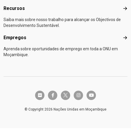
Recursos
Rec
Saiba mais sobre nosso trabalho para alcançar os Objectivos de
Desenvolvimento Sustentável.
Empregos
Emp
Aprenda sobre oportunidades de emprego em toda a ONU em
Moçambique.
twitter-x
flickr
facebook-f
instagram
youtube
© Copyright 2026 Nações Unidas em Moçambique