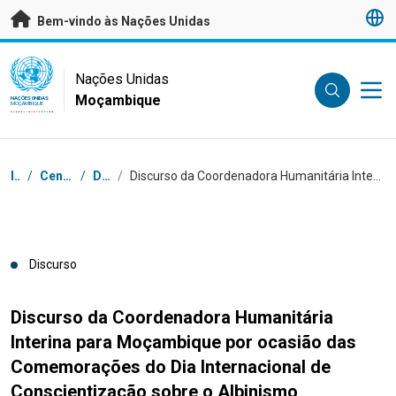
Saltar para conteúdo principal
Bem-vindo às Nações Unidas
UN Logo
Nações Unidas
Moçambique
NAÇÕES UNIDAS
MOÇAMBIQUE
Breadcrumb
Início
/
Centro de Imprensa
/
Discursos
/
Discurso da Coordenadora Humanitária Interina para Moçambique por ocasião das Comemorações do Dia Internacional de Conscientização sobre o Albinismo
Discurso
Discurso da Coordenadora Humanitária
Interina para Moçambique por ocasião das
Comemorações do Dia Internacional de
Conscientização sobre o Albinismo