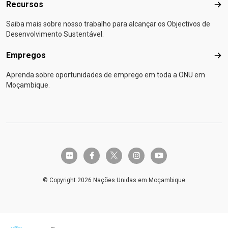
Recursos
Rec
Saiba mais sobre nosso trabalho para alcançar os Objectivos de
Desenvolvimento Sustentável.
Empregos
Emp
Aprenda sobre oportunidades de emprego em toda a ONU em
Moçambique.
twitter-x
flickr
facebook-f
instagram
youtube
© Copyright 2026 Nações Unidas em Moçambique